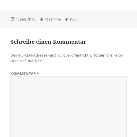
Veröffentlicht
Autor
Schlagwörter
1. Juni 2018
Yassmine
rv08
am
Schreibe einen Kommentar
Deine E-Mail-Adresse wird nicht veröffentlicht.
Erforderliche Felder
sind mit
*
markiert
KOMMENTAR
*