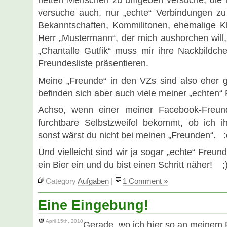
netten Menschen zu umgeben versuche, die i
versuche auch, nur „echte“ Verbindungen zu
Bekanntschaften, Kommilitonen, ehemalige K
Herr „Mustermann“, der mich aushorchen will,
„Chantalle Gutfik“ muss mir ihre Nackbildc
Freundesliste präsentieren.
Meine „Freunde“ in den VZs sind also eher 
befinden sich aber auch viele meiner „echten“
Achso, wenn einer meiner Facebook-Freunde
furchtbare Selbstzweifel bekommt, ob ich i
sonst wärst du nicht bei meinen „Freunden“. :
Und vielleicht sind wir ja sogar „echte“ Freu
ein Bier ein und du bist einen Schritt näher! ;
Category
Aufgaben
|
1 Comment »
Eine Eingebung!
April 15th, 2010
Gerade, wo ich hier so an meinem 