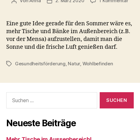
zu
Von
Anna
2. März 2020
1 Kommentar
Beitragsautor
Veröffentlichungsdatum
Mehr
Tisc
im
Eine gute Idee gerade für den Sommer wäre es,
Auss
mehr Tische und Bänke im Außenbereich (z.B.
vor der Mensa) aufzustellen, damit man die
Sonne und die frische Luft genießen darf.
Gesundheitsförderung
,
Natur
,
Wohlbefinden
Schlagwörter
Suchen
nach:
Neueste Beiträge
Mehr Tische im Aussenbereich!