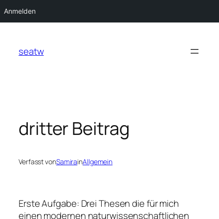
Anmelden
Zum
Inhalt
seatw
springen
dritter Beitrag
Verfasst von
Samira
in
Allgemein
Erste Aufgabe: Drei Thesen die für mich
einen modernen naturwissenschaftlichen