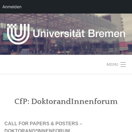
Anmelden
Skip
to
content
MENU
ÜBER DIE TAGUNG
PROGRAMM
CfP: DoktorandInnenforum
ANMELDUNG
CALL FOR PAPERS & POSTERS –
KONTAKT
DOKTORAND*INNENFORUM