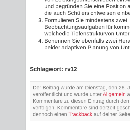
und begründen Sie eine Position 
die auch Schülersichtweisen
einbe
Formulieren Sie
mindestens zwei
Beobachtungsaufgaben
für komm
welche
die
Tiefenstruktur
von
Unter
Benennen
Sie
ebenfalls
zwei
Hera
bei
der
adaptiven
Planung
von
Unt
Schlagwort: rv12
Der Beitrag wurde am Dienstag, den 26. 
veröffentlicht und wurde unter
Allgemein
a
Kommentare zu diesen Eintrag durch de
verfolgen. Kommentare sind derzeit gesc
dennoch einen
Trackback
auf deiner Seite