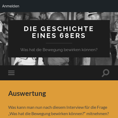
Anmelden
DIE GESCHICHTE
EINES 68ERS
Was hat die Bewegung bewirken können?
Suchfe
Mobile-
ein-/a
Menü
ein-/ausblenden
Auswertung
Was kann man nun nach diesem Interview für die Frage
„Was hat die Bewegung bewirken können?“ mitnehmen?