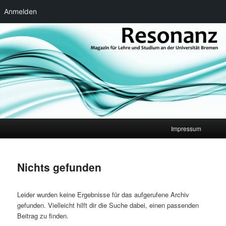
Anmelden
Zum
Zum
Magazin für Lehre und Studium an der Universität Bremen
primären
sekundären
Inhalt
Inhalt
springen
springen
Resonanz
Hauptmenü
Impressum
Nichts gefunden
Leider wurden keine Ergebnisse für das aufgerufene Archiv
gefunden. Vielleicht hilft dir die Suche dabei, einen passenden
Beitrag zu finden.