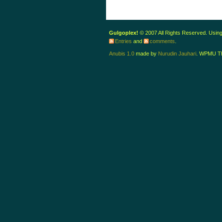
Gulgoplex!
© 2007 All Rights Reserved. Usin
Entries
and
comments
.
Anubis 1.0
made by
Nurudin Jauhari
. WPMU T