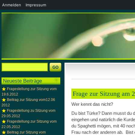
Anmelden
Impressum
Neueste Beiträge
Fragestellung zur Sitzung vom
Frage zur Sitzung am 
19.6.2012
Beitrag zur Sitzung vom12.06
Wer kennt das nicht?
2012
Fragestellung zu Sitzung vom
Du bist Türke? Dann musst du
29.05.2012
eingehen und natürlich die Kurd
Fragestellung zur Sitzung vom
du Spaghetti mögen, mit 40 noch
22.05.2012
Frau nach der anderen ab. Bist 
Beitrag zur Sitzung vom