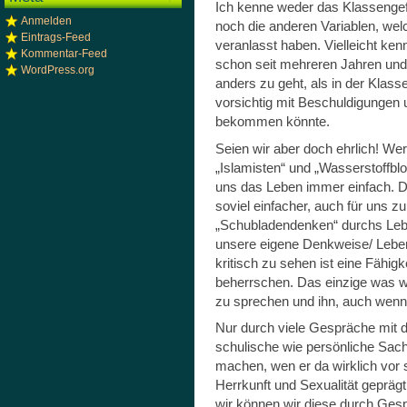
Ich kenne weder das Klassengef
Anmelden
noch die anderen Variablen, wel
Eintrags-Feed
veranlasst haben. Vielleicht ken
Kommentar-Feed
schon seit mehreren Jahren und 
WordPress.org
anders zu geht, als in der Klass
vorsichtig mit Beschuldigungen 
bekommen könnte.
Seien wir aber doch ehrlich! Wer
„Islamisten“ und „Wasserstoffb
uns das Leben immer einfach. De
soviel einfacher, auch für uns z
„Schubladendenken“ durchs Lebe
unsere eigene Denkweise/ Leben
kritisch zu sehen ist eine Fähigk
beherrschen. Das einzige was w
zu sprechen und ihn, auch wenn
Nur durch viele Gespräche mit d
schulische wie persönliche Sache
machen, wen er da wirklich vor s
Herrkunft und Sexualität geprägt
wir können wir diese durch Gesp