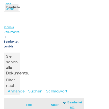
von
Bearbeitet
Janna
von
Janna
Janna’s
Dokumente
▸
Bearbeitet
von Mir
Sie
sehen
alle
Dokumente.
Filter
nach:
Anhänge
Suchen
Schlagwort
Bearbeitet
Has
Titel
Autor
am