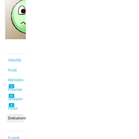
@weseloh
Aktiv vor
1 Jahr,
10 Monaten
Aktivität
Profil
Websites
1
Freunde
0
Gruppen
1
Foren
Dokumente
Erstellt