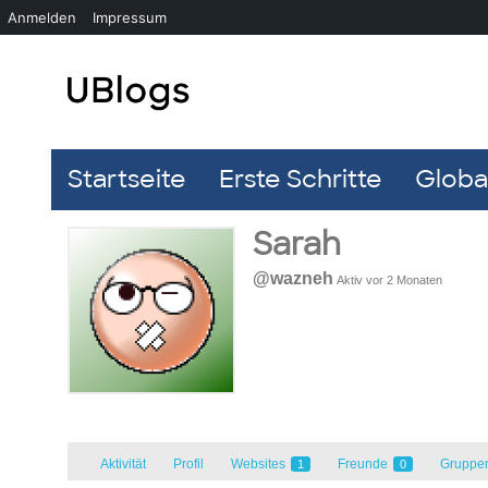
Anmelden
Impressum
Startseite
Erste Schritte
Global
Sarah
@wazneh
Aktiv vor 2 Monaten
Aktivität
Profil
Websites
Freunde
Gruppe
1
0