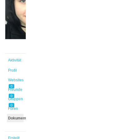
@ungerath
Aktiv
vor
1 Jahr
Aktivität
Profil
Websites
0
Freunde
0
Gruppen
0
Foren
Dokumente
Erstellt