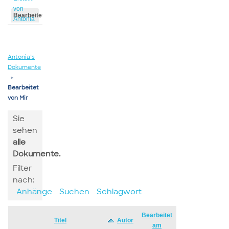
von
Bearbeitet
Antonia
von
Antonia
Antonia’s
Dokumente
▸
Bearbeitet
von Mir
Sie
sehen
alle
Dokumente.
Filter
nach:
Anhänge
Suchen
Schlagwort
Bearbeitet
Has
Titel
Autor
am