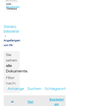
von
Bearbeitet
Thomas
von
Thomas
Thomas’s
Dokumente
▸
Angefangen
von Mir
Sie
sehen
alle
Dokumente.
Filter
nach:
Anhänge
Suchen
Schlagwort
Bearbeitet
Has
Titel
am