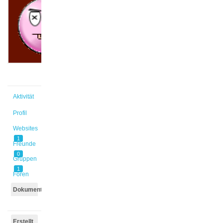
@thohaak
Aktiv vor
1 Tag,
12 Stunden
Aktivität
Profil
Websites
1
Freunde
0
Gruppen
1
Foren
Dokumente
Erstellt