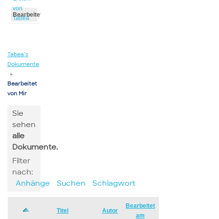
von
Bearbeitet
Tabea
von
Tabea
Tabea’s
Dokumente
▸
Bearbeitet
von Mir
Sie
sehen
alle
Dokumente.
Filter
nach:
Anhänge
Suchen
Schlagwort
Bearbeitet
Has
Titel
Autor
am