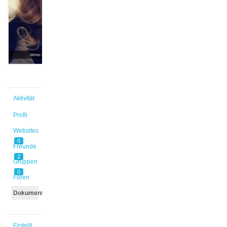
@stumpe1
Aktiv vor
4 Jahren,
4 Monaten
Aktivität
Profil
Websites
0
Freunde
2
Gruppen
0
Foren
Dokumente
Erstellt