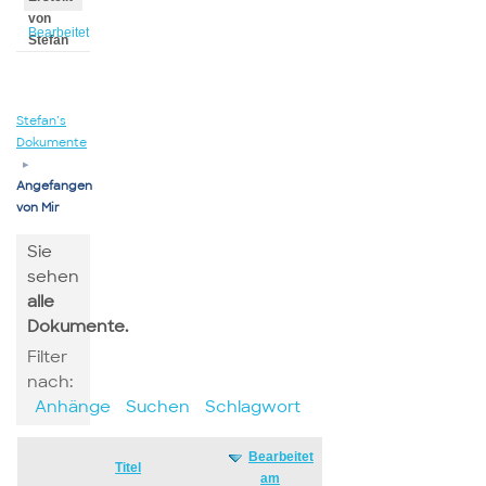
von
Bearbeitet
Stefan
von
Stefan
Stefan’s
Dokumente
▸
Angefangen
von Mir
Sie
sehen
alle
Dokumente.
Filter
nach:
Anhänge
Suchen
Schlagwort
Bearbeitet
Has
Titel
am