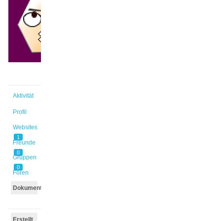
@skullman
Aktiv vor
2 Jahren,
6 Monaten
Aktivität
Profil
Websites
1
Freunde
0
Gruppen
0
Foren
Dokumente
Erstellt