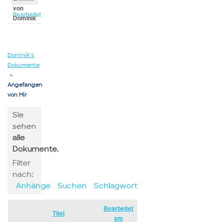
von
Bearbeitet
Dominik
von
Dominik
Dominik’s
Dokumente
▸
Angefangen
von Mir
Sie
sehen
alle
Dokumente.
Filter
nach:
Anhänge
Suchen
Schlagwort
Bearbeitet
Has
Titel
am