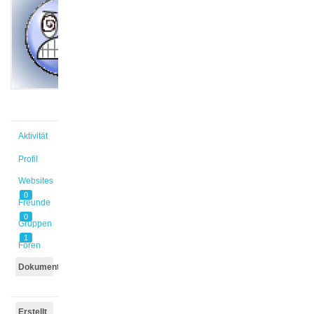
@s_if2gf3
Aktiv vor
12 Jahren,
11 Monaten
Aktivität
Profil
Websites
0
Freunde
0
Gruppen
1
Foren
Dokumente
Erstellt