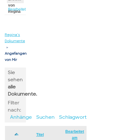
von
Bearbeitet
Regina
von
Regina
Regina’s
Dokumente
▸
Angefangen
von Mir
Sie
sehen
alle
Dokumente.
Filter
nach:
Anhänge
Suchen
Schlagwort
Bearbeitet
Has
Titel
am