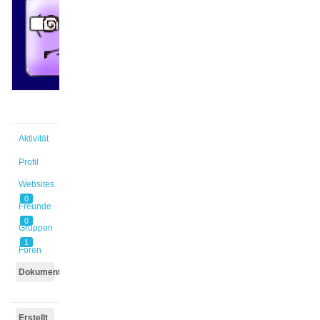
@remi
Aktiv vor
4 Jahren,
3 Monaten
Aktivität
Profil
Websites
0
Freunde
0
Gruppen
1
Foren
Dokumente
Erstellt