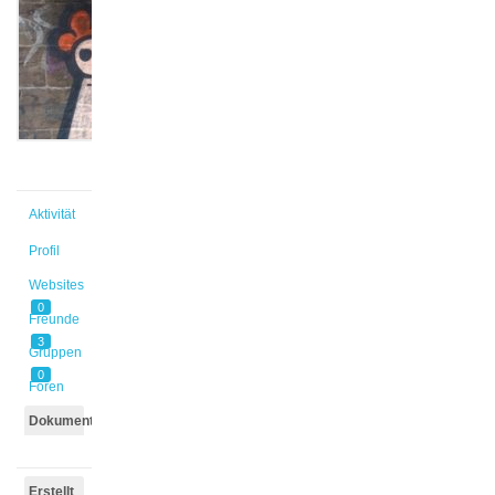
@rema
Aktiv vor
2 Jahren,
4 Monaten
Aktivität
Profil
Websites
0
Freunde
3
Gruppen
0
Foren
Dokumente
Erstellt