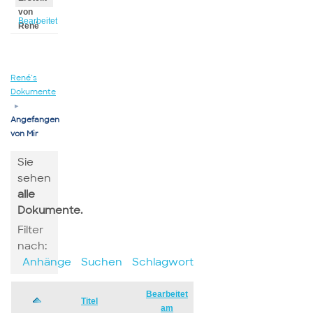
von
Bearbeitet
René
von
René
René’s
Dokumente
▸
Angefangen
von Mir
Sie
sehen
alle
Dokumente.
Filter
nach:
Anhänge
Suchen
Schlagwort
Bearbeitet
Has
Titel
am