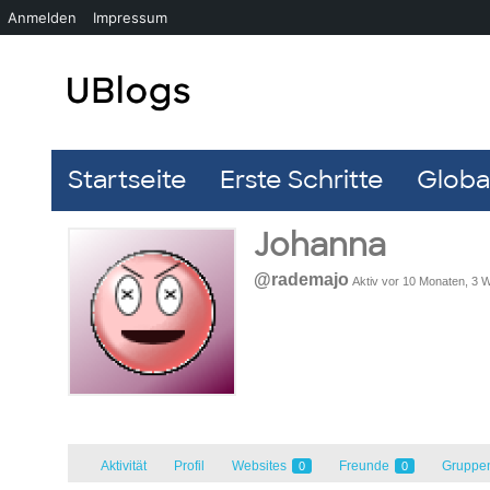
Anmelden
Impressum
Startseite
Erste Schritte
Global
Johanna
@rademajo
Aktiv vor 10 Monaten, 3
Aktivität
Profil
Websites
Freunde
Gruppe
0
0