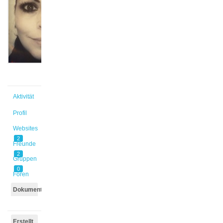
@rabea1
Aktiv vor
4 Jahren,
3 Monaten
Aktivität
Profil
Websites
2
Freunde
2
Gruppen
0
Foren
Dokumente
Erstellt