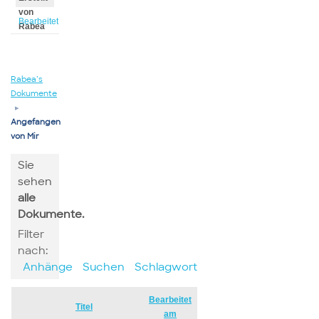
von
Bearbeitet
Rabea
von
Rabea
Rabea’s
Dokumente
▸
Angefangen
von Mir
Sie
sehen
alle
Dokumente.
Filter
nach:
Anhänge
Suchen
Schlagwort
Bearbeitet
Has
Titel
am