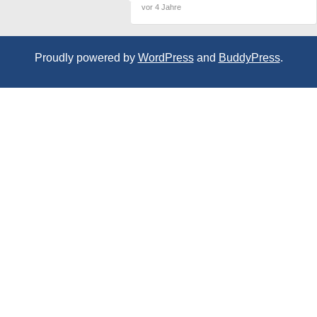
vor 4 Jahre
Proudly powered by
WordPress
and
BuddyPress
.