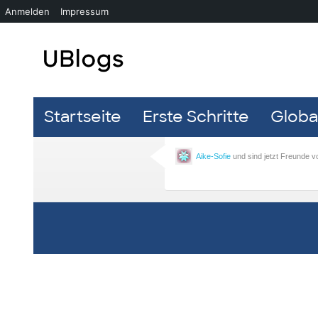
Anmelden
Impressum
Startseite
Erste Schritte
Global
Aike-Sofie
und sind jetzt Freunde
v