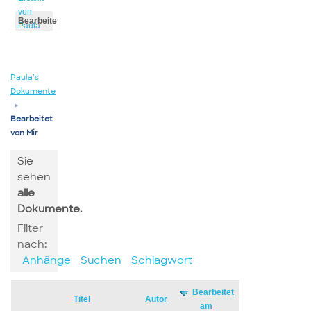
von
Bearbeitet
Paula
von
Paula
Paula’s
Dokumente
▸
Bearbeitet
von Mir
Sie
sehen
alle
Dokumente.
Filter
nach:
Anhänge
Suchen
Schlagwort
Bearbeitet
Has
Titel
Autor
am