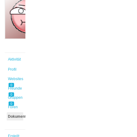
@paula2
Aktiv vor
2 Jahren,
3 Monaten
Aktivität
Profil
Websites
0
Freunde
0
Gruppen
0
Foren
Dokumente
Erstellt