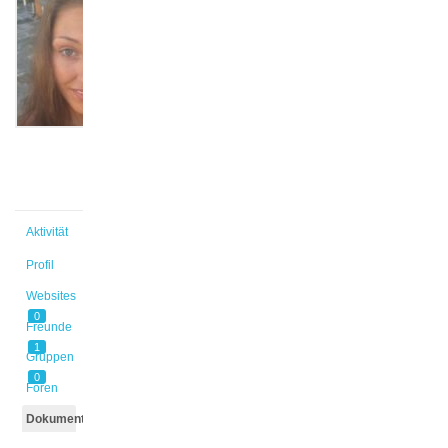
Antigone
Sophie
@melina3
Aktiv vor
5 Jahren,
8 Monaten
Aktivität
Profil
Websites
0
Freunde
1
Gruppen
0
Foren
Dokumente