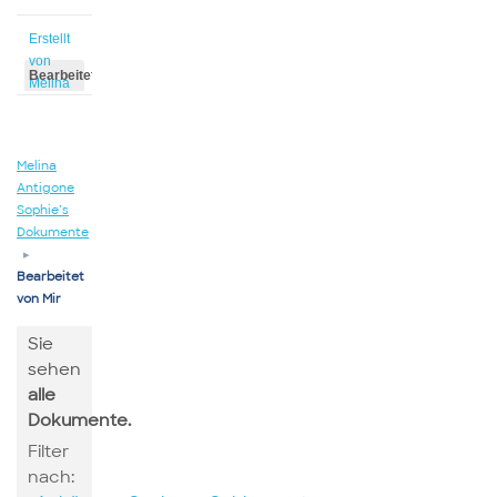
Erstellt
von
Bearbeitet
Melina
von
Melina
Melina
Antigone
Sophie’s
Dokumente
▸
Bearbeitet
von Mir
Sie
sehen
alle
Dokumente.
Filter
nach: