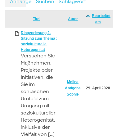
Anhänge
Suchen
Schlagwort
Bearbeitet
Has
Titel
Autor
am
attachment
Ringvorlesung 2.
Sitzung zum Thema :
soziokulturelle
Heterogenität
Versuchen Sie
Maßnahmen,
Projekte oder
Initiativen, die
Melina
Sie im
Antigone
29. April 2020
schulischen
Sophie
Umfeld zum
Umgang mit
soziokultureller
Heterogenität,
inklusive der
Vielfalt von […]