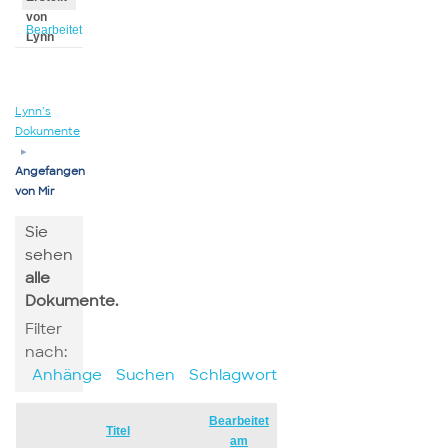
von
Bearbeitet
Lynn
von
Lynn
Lynn’s
Dokumente
▸
Angefangen
von Mir
Sie
sehen
alle
Dokumente.
Filter
nach:
Anhänge
Suchen
Schlagwort
Bearbeitet
Has
Titel
am