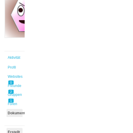
@ly_al
Aktiv vor
3 Jahren,
10 Monaten
Aktivität
Profil
Websites
0
Freunde
2
Gruppen
1
Foren
Dokumente
Erstellt