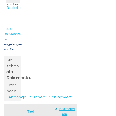
von Lea
Bearbeitet
von Lea
Lea’s
Dokumente
▸
Angefangen
von Mir
Sie
sehen
alle
Dokumente.
Filter
nach:
Anhänge
Suchen
Schlagwort
Bearbeitet
Has
Titel
am