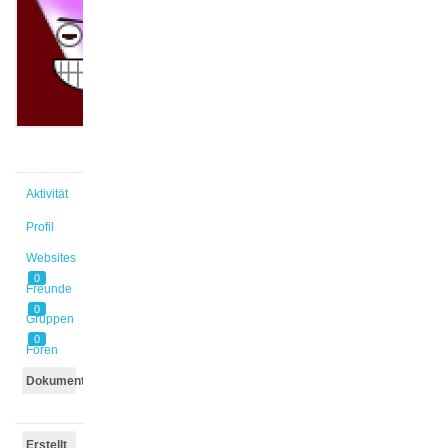
@lea7
Aktiv
vor
1 Monat
Aktivität
Profil
Websites
0
Freunde
0
Gruppen
0
Foren
Dokumente
Erstellt