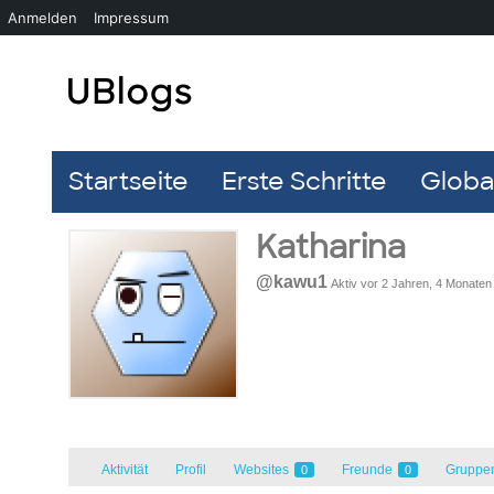
Anmelden
Impressum
Startseite
Erste Schritte
Global
Katharina
@kawu1
Aktiv vor 2 Jahren, 4 Monaten
Aktivität
Profil
Websites
Freunde
Gruppe
0
0