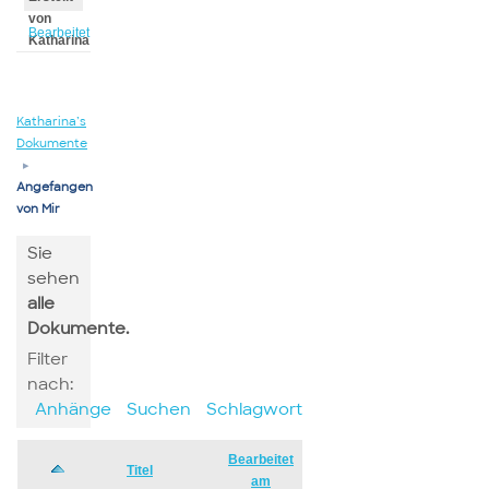
von
Bearbeitet
Katharina
von
Katharina
Katharina’s
Dokumente
▸
Angefangen
von Mir
Sie
sehen
alle
Dokumente.
Filter
nach:
Anhänge
Suchen
Schlagwort
Bearbeitet
Has
Titel
am