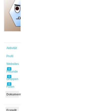
@kawu1
Aktiv vor
2 Jahren,
4 Monaten
Aktivität
Profil
Websites
0
Freunde
0
Gruppen
0
Foren
Dokumente
Erstellt