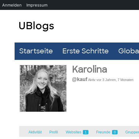
Anmelden
Impressum
Startseite
Erste Schritte
Global
Karolina
@kauf
Aktiv vor 3 Jahren, 7 Monaten
Aktivität
Profil
Websites
Freunde
Gruppe
1
0