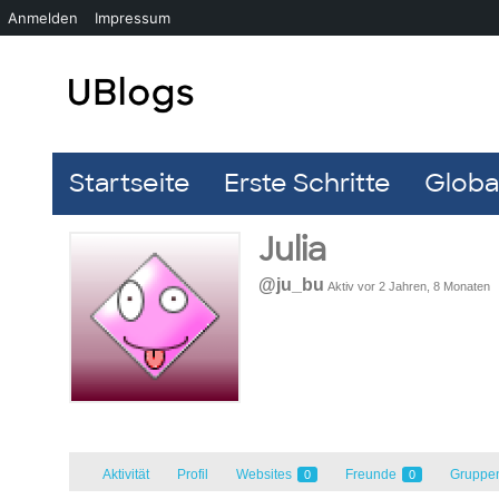
Anmelden
Impressum
Startseite
Erste Schritte
Global
Julia
@ju_bu
Aktiv vor 2 Jahren, 8 Monaten
Aktivität
Profil
Websites
Freunde
Gruppe
0
0