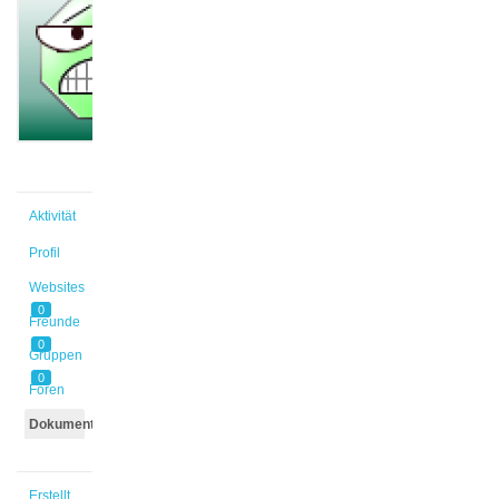
@isa_spa
Aktiv vor
6 Jahren
Aktivität
Profil
Websites
0
Freunde
0
Gruppen
0
Foren
Dokumente
Erstellt