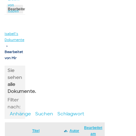
von
Bearbeitet
Isabell
von
Isabell
Isabell’s
Dokumente
▸
Bearbeitet
von Mir
Sie
sehen
alle
Dokumente.
Filter
nach:
Anhänge
Suchen
Schlagwort
Bearbeitet
Has
Titel
Autor
am