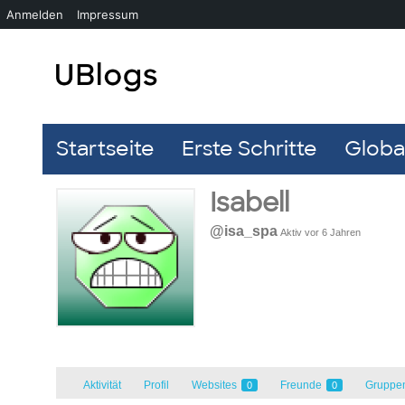
Anmelden
Impressum
Startseite
Erste Schritte
Global
Isabell
@isa_spa
Aktiv vor 6 Jahren
Aktivität
Profil
Websites
Freunde
Gruppe
0
0