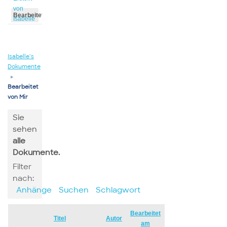
von
Bearbeitet
Isabelle
von
Isabelle
Isabelle’s
Dokumente
▸
Bearbeitet
von Mir
Sie
sehen
alle
Dokumente.
Filter
nach:
Anhänge
Suchen
Schlagwort
Bearbeitet
Has
Titel
Autor
am