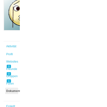
@isa_hel
Aktiv vor
1 Jahr,
5 Monaten
Aktivität
Profil
Websites
0
Freunde
0
Gruppen
1
Foren
Dokumente
Erstellt