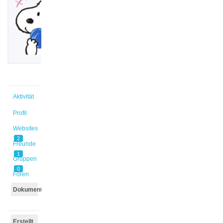
@insa5
Aktiv vor
3 Monaten,
4 Wochen
Aktivität
Profil
Websites
2
Freunde
1
Gruppen
0
Foren
Dokumente
Erstellt