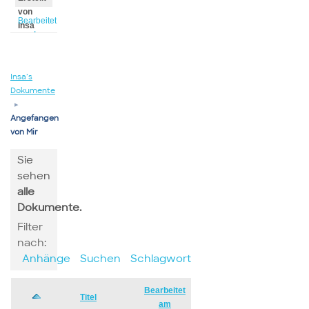
von
Bearbeitet
Insa
von Insa
Insa’s
Dokumente
▸
Angefangen
von Mir
Sie
sehen
alle
Dokumente.
Filter
nach:
Anhänge
Suchen
Schlagwort
Bearbeitet
Has
Titel
am