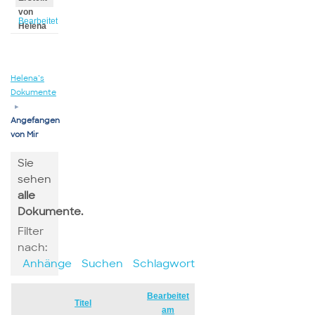
von
Bearbeitet
Helena
von
Helena
Helena’s
Dokumente
▸
Angefangen
von Mir
Sie
sehen
alle
Dokumente.
Filter
nach:
Anhänge
Suchen
Schlagwort
Bearbeitet
Has
Titel
am