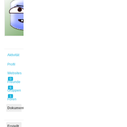
@helfue
Aktiv vor
3 Wochen,
5 Tagen
Aktivität
Profil
Websites
0
Freunde
6
Gruppen
1
Foren
Dokumente
Erstellt