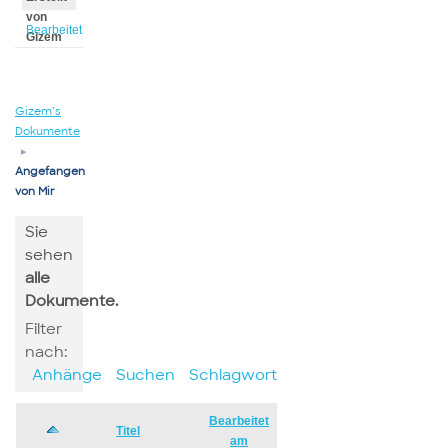
von
Bearbeitet
Gizem
von
Gizem
Gizem’s
Dokumente
▸
Angefangen
von Mir
Sie
sehen
alle
Dokumente.
Filter
nach:
Anhänge
Suchen
Schlagwort
Bearbeitet
Has
Titel
am