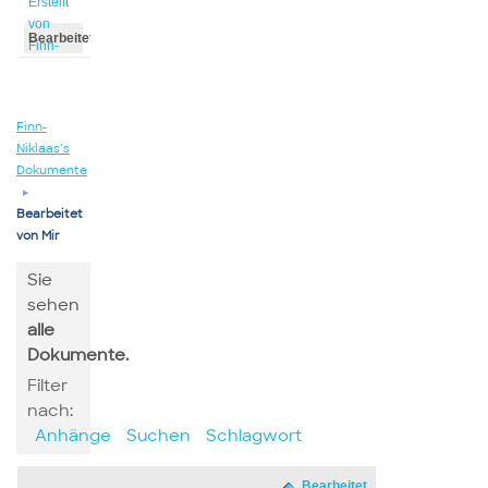
Erstellt
von
Bearbeitet
Finn-
von
Niklaas
Finn-
Niklaas
Finn-
Niklaas’s
Dokumente
▸
Bearbeitet
von Mir
Sie
sehen
alle
Dokumente.
Filter
nach:
Anhänge
Suchen
Schlagwort
Bearbeitet