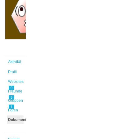
Niklaas
@fein
Aktiv vor
2 Jahren,
8 Monaten
Aktivität
Profil
Websites
0
Freunde
3
Gruppen
1
Foren
Dokumente