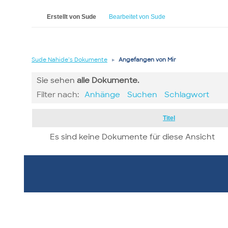
Erstellt von Sude
Bearbeitet von Sude
Sude Nahide’s Dokumente
▸
Angefangen von Mir
Sie sehen
alle
Dokumente.
Filter nach:
Anhänge
Suchen
Schlagwort
Has
Titel
attachment
Es sind keine Dokumente für diese Ansicht