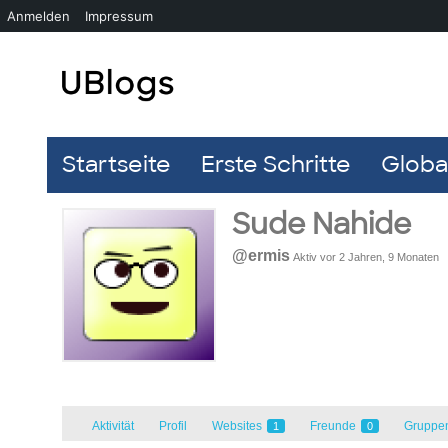
Anmelden
Impressum
Startseite
Erste Schritte
Global
Sude Nahide
@ermis
Aktiv vor 2 Jahren, 9 Monaten
Aktivität
Profil
Websites
Freunde
Gruppe
1
0