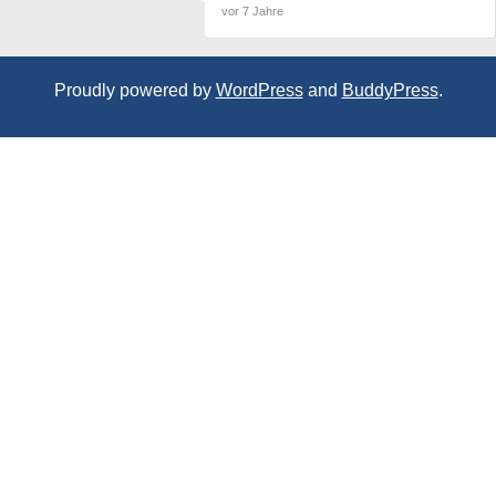
vor 7 Jahre
Proudly powered by
WordPress
and
BuddyPress
.