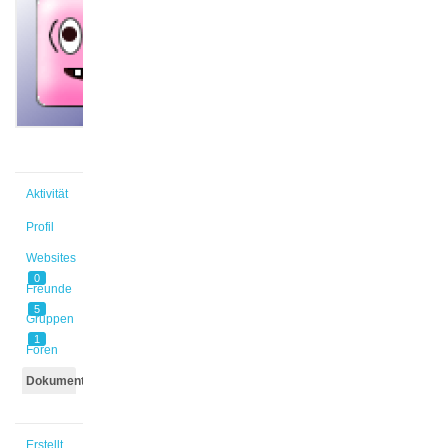
@bsaade
Aktiv vor
5 Monaten,
3 Wochen
Aktivität
Profil
Websites
0
Freunde
5
Gruppen
1
Foren
Dokumente
Erstellt