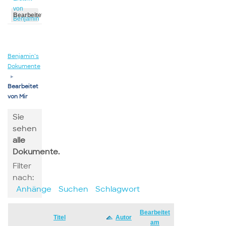
von
Bearbeitet
Benjamin
von
Benjamin
Benjamin’s
Dokumente
▸
Bearbeitet
von Mir
Sie
sehen
alle
Dokumente.
Filter
nach:
Anhänge
Suchen
Schlagwort
Bearbeitet
Has
Titel
Autor
am