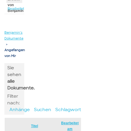
von
Bearbeitet
Benjamin
von
Benjamin
Benjamin’s
Dokumente
▸
Angefangen
von Mir
Sie
sehen
alle
Dokumente.
Filter
nach:
Anhänge
Suchen
Schlagwort
Bearbeitet
Has
Titel
am