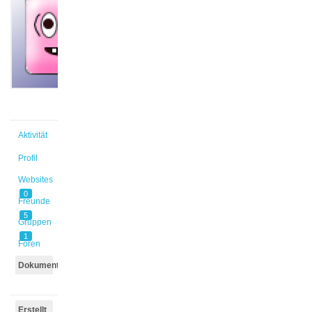
@bsaade
Aktiv vor
5 Monaten,
2 Wochen
Aktivität
Profil
Websites
0
Freunde
5
Gruppen
1
Foren
Dokumente
Erstellt