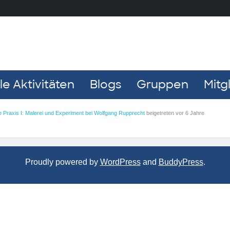
e Aktivitäten
Blogs
Gruppen
Mitg
e Praxis I: Malerei und Experiment bei Wolfgang Rupprecht
beigetreten
vor 6 Jahre
Proudly powered by
WordPress
and
BuddyPress
.