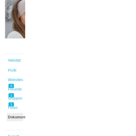
S.
@anschulz
Aktiv vor
4 Jahren,
5 Monaten
Aktivität
Profil
Websites
0
Freunde
1
Gruppen
1
Foren
Dokumente