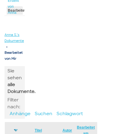
Erstellt
von
Bearbeitet
Anna
von
Anna
Anna S.’s
Dokumente
▸
Bearbeitet
von Mir
Sie
sehen
alle
Dokumente.
Filter
nach:
Anhänge
Suchen
Schlagwort
Bearbeitet
Has
Titel
Autor
am