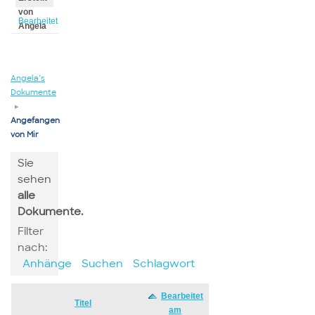
von
Bearbeitet
Angela
von
Angela
Angela’s
Dokumente
▸
Angefangen
von Mir
Sie
sehen
alle
Dokumente.
Filter
nach:
Anhänge
Suchen
Schlagwort
Bearbeitet
Has
Titel
am