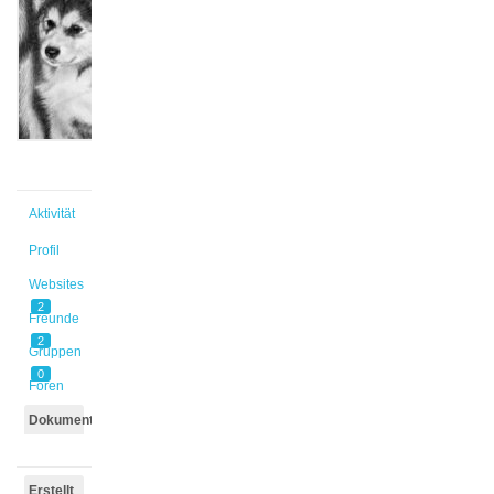
@angdager
Aktiv vor
1 Jahr,
11 Monaten
Aktivität
Profil
Websites
2
Freunde
2
Gruppen
0
Foren
Dokumente
Erstellt