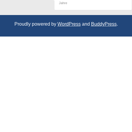
Jahre
Proudly powered by
WordPress
and
BuddyPress
.