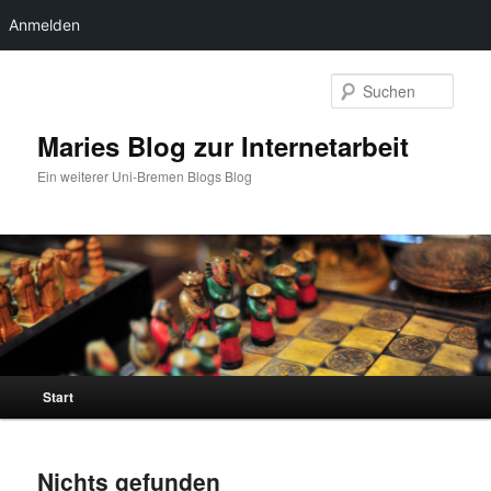
Anmelden
Zum
Zum
primären
sekundären
Such
Inhalt
Inhalt
springen
springen
Maries Blog zur Internetarbeit
Ein weiterer Uni-Bremen Blogs Blog
Hauptmenü
Start
Nichts gefunden