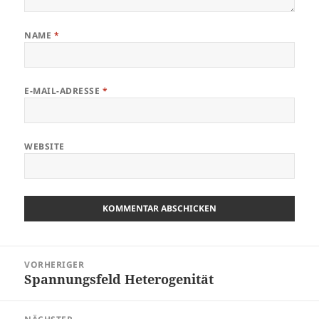
NAME
*
E-MAIL-ADRESSE
*
WEBSITE
Beitragsnavigation
VORHERIGER
Spannungsfeld Heterogenität
Vorheriger
Beitrag: