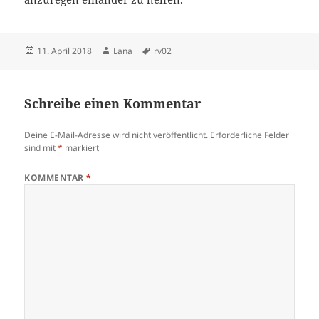
Veröffentlicht
Autor
Schlagwörter
11. April 2018
Lana
rv02
am
Schreibe einen Kommentar
Deine E-Mail-Adresse wird nicht veröffentlicht.
Erforderliche Felder
sind mit
*
markiert
KOMMENTAR
*