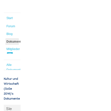
Start
Forum
Blog
Dokumente
Mitglieder
21
Alle
Dokumente
Kultur und
Wirtschaft
(SoSe
2014)’s
Dokumente
Sie