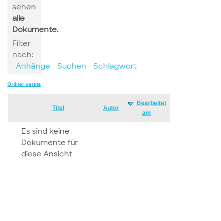
sehen
alle
Dokumente.
Filter
nach:
Anhänge
Suchen
Schlagwort
Ordner verstecken
Bearbeitet
Has
Titel
Autor
am
attachment
Es sind keine
Dokumente für
diese Ansicht