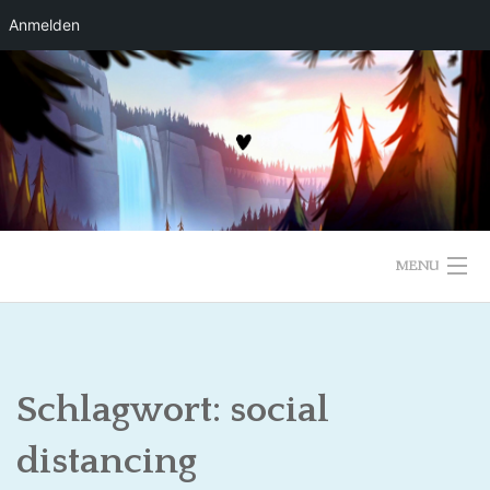
Anmelden
Skip
to
content
MENU
Schlagwort:
social
distancing