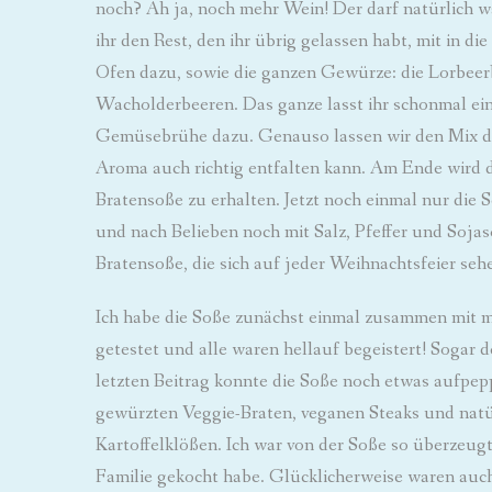
noch? Ah ja, noch mehr Wein! Der darf natürlich 
ihr den Rest, den ihr übrig gelassen habt, mit i
Ofen dazu, sowie die ganzen Gewürze: die Lorbeerb
Wacholderbeeren. Das ganze lasst ihr schonmal ein
Gemüsebrühe dazu. Genauso lassen wir den Mix da
Aroma auch richtig entfalten kann. Am Ende wird d
Bratensoße zu erhalten. Jetzt noch einmal nur die S
und nach Belieben noch mit Salz, Pfeffer und Sojas
Bratensoße, die sich auf jeder Weihnachtsfeier seh
Ich habe die Soße zunächst einmal zusammen mit
getestet und alle waren hellauf begeistert! Sogar
letzten Beitrag konnte die Soße noch etwas aufpepp
gewürzten Veggie-Braten, veganen Steaks und natü
Kartoffelklößen. Ich war von der Soße so überzeugt
Familie gekocht habe. Glücklicherweise waren auch