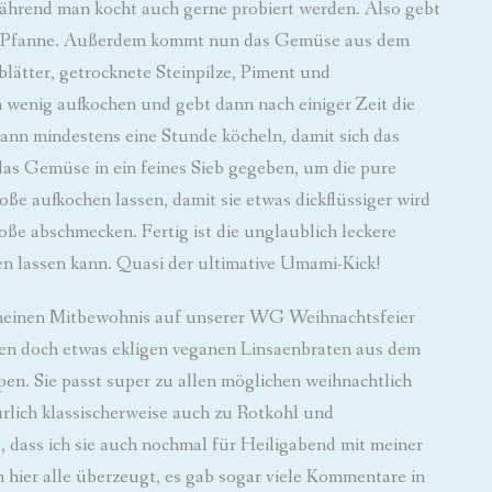
während man kocht auch gerne probiert werden. Also gebt
n die Pfanne. Außerdem kommt nun das Gemüse aus dem
lätter, getrocknete Steinpilze, Piment und
 wenig aufkochen und gebt dann nach einiger Zeit die
nn mindestens eine Stunde köcheln, damit sich das
as Gemüse in ein feines Sieb gegeben, um die pure
oße aufkochen lassen, damit sie etwas dickflüssiger wird
oße abschmecken. Fertig ist die unglaublich leckere
en lassen kann. Quasi der ultimative Umami-Kick!
 meinen Mitbewohnis auf unserer WG Weihnachtsfeier
 den doch etwas ekligen veganen Linsaenbraten aus dem
en. Sie passt super zu allen möglichen weihnachtlich
rlich klassischerweise auch zu Rotkohl und
, dass ich sie auch nochmal für Heiligabend mit meiner
 hier alle überzeugt, es gab sogar viele Kommentare in